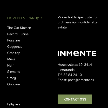
Vi kan holde åpent utenfor
HOVEDLEVERANDØR
ordinære åpningstider etter
avtale.
The Cut Kitchen
Record Cucine
Fossline
Gaggenau
Granitop
Miele
Husebysletta 19, 3414
Neff
Lierstranda
Siemens
Tlf. 32 84 24 10
Smeg
Epost: post@inmente.as
Quooker
KONTAKT OSS
Følg oss: