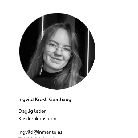
Ingvild Krokli Gaathaug
Daglig leder
Kjøkkenkonsulent
ingvild@inmente.as