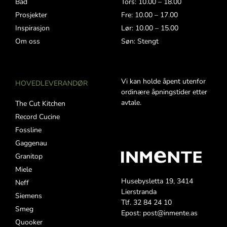
Bad
Tors: 10.00 – 18.00
Prosjekter
Fre: 10.00 – 17.00
Inspirasjon
Lør: 10.00 – 15.00
Om oss
Søn: Stengt
Vi kan holde åpent utenfor
HOVEDLEVERANDØR
ordinære åpningstider etter
avtale.
The Cut Kitchen
Record Cucine
Fossline
Gaggenau
Granitop
Miele
Husebysletta 19, 3414
Neff
Lierstranda
Siemens
Tlf. 32 84 24 10
Smeg
Epost: post@inmente.as
Quooker