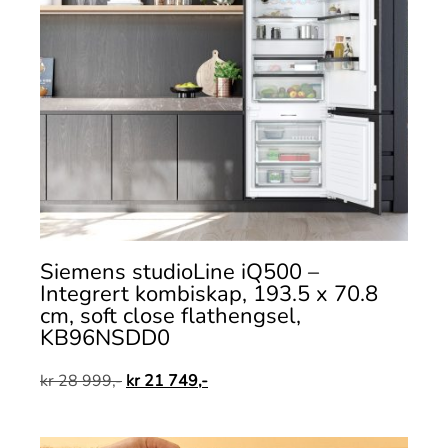
Siemens studioLine iQ500 –
Integrert kombiskap, 193.5 x 70.8
cm, soft close flathengsel,
KB96NSDD0
kr
28 999,-
kr
21 749,-