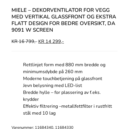
MIELE – DEKORVENTILATOR FOR VEGG
MED VERTIKAL GLASSFRONT OG EKSTRA
FLATT DESIGN FOR BEDRE OVERSIKT, DA
9091 W SCREEN
KR
16 799,-
KR
14 299,-
Rettlinjet form med 880 mm bredde og
minimumsdybde på 260 mm
Moderne touchbetjening på glassfront
Jevn belysning med LED-list
Bredde
hylle
– for plassering av f.eks.
krydder
Effektiv filtrering –
metallfettfilter i rustfritt
stål med 10 lag
Varenummer: 11684340, 11684330