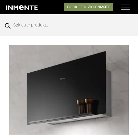
BOOK ET KJØKKENMØTE