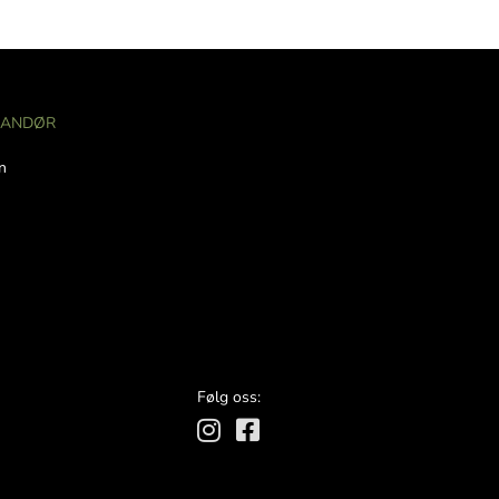
RANDØR
n
Følg oss: