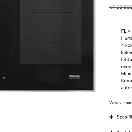
KR
22 699
FL = 
Hurti
4 kok
koke
I 806
oven
Mini
Komm
auto
Varenummer
Spesifi