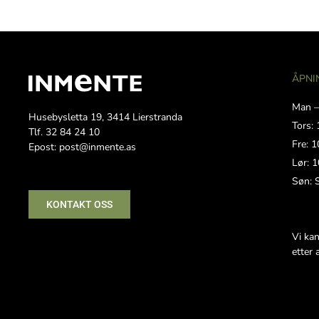
ÅPNI
Man –
Husebysletta 19, 3414 Lierstranda
Tors: 
Tlf. 32 84 24 10
Fre: 1
Epost: post@inmente.as
Lør: 1
Søn: 
KONTAKT OSS
Vi ka
etter 