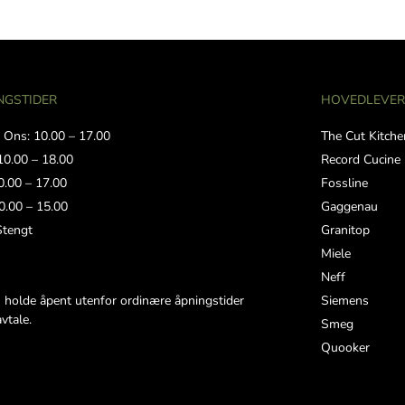
NGSTIDER
HOVEDLEVE
 Ons: 10.00 – 17.00
The Cut Kitche
10.00 – 18.00
Record Cucine
0.00 – 17.00
Fossline
0.00 – 15.00
Gaggenau
Stengt
Granitop
Miele
Neff
Siemens
n holde åpent utenfor ordinære åpningstider
avtale.
Smeg
Quooker