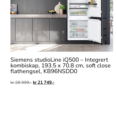
Siemens studioLine iQ500 – Integrert
kombiskap, 193.5 x 70.8 cm, soft close
flathengsel, KB96NSDD0
kr
28 999,-
kr
21 749,-