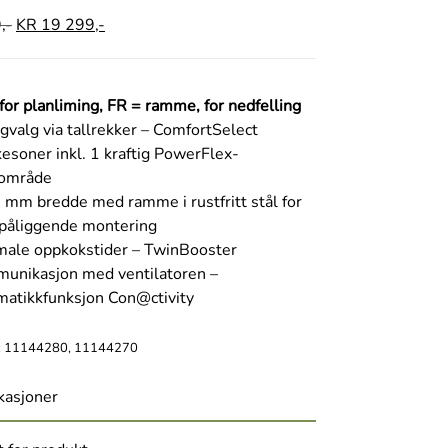
,-
KR
19 299,-
for planliming, FR = ramme, for nedfelling
gvalg via tallrekker – ComfortSelect
esoner inkl. 1 kraftig
PowerFlex-
område
 mm bredde med ramme i rustfritt stål for
påliggende montering
male oppkokstider – TwinBooster
unikasjon med ventilatoren –
matikkfunksjon
Con@ctivity
: 11144280, 11144270
kasjoner