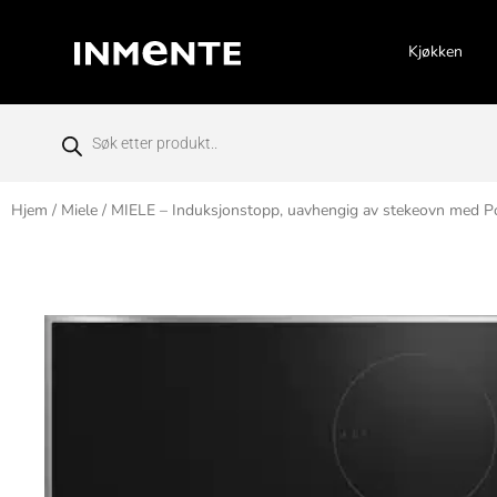
Kjøkken
Hjem
/
Miele
/ MIELE – Induksjonstopp, uavhengig av stekeovn med P