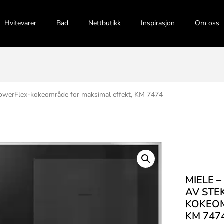
Hvitevarer
Bad
Nettbutikk
Inspirasjon
Om oss
owerFlex-kokeområde for maksimal effekt, KM 7474
MIELE 
AV STE
KOKEOM
KM 747