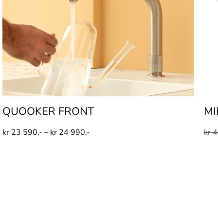
QUOOKER FRONT
MI
kr
23 590,-
–
kr
24 990,-
kr
4