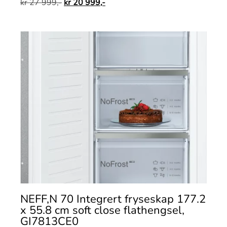
kr
27 999,-
kr
20 999,-
NEFF,N 70 Integrert fryseskap 177.2
x 55.8 cm soft close flathengsel,
GI7813CE0