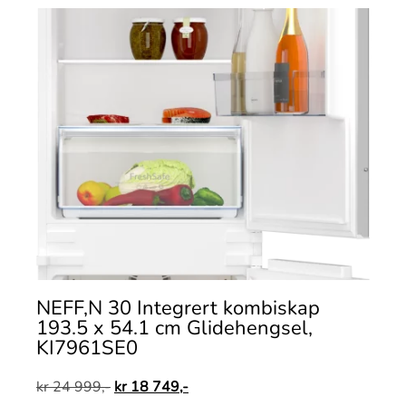
NEFF,N 30 Integrert kombiskap
193.5 x 54.1 cm Glidehengsel,
KI7961SE0
kr
24 999,-
kr
18 749,-