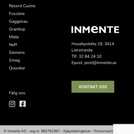
Record Cucine
Fossline
Gaggenau
Granitop
Miele
Husebysletta 19, 3414
Neff
Lierstranda
Siemens
Tlf. 32 84 24 10
Smeg
Epost: post@inmente.as
Quooker
KONTAKT OSS
Følg oss:
© Inmente AS – org.nr. 982762367 –
Kjøpsbetingelser
–
Personvernerklæring
–