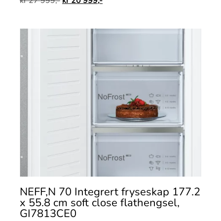
kr
27 999,-
kr
20 999,-
NEFF,N 70 Integrert fryseskap 177.2
x 55.8 cm soft close flathengsel,
GI7813CE0