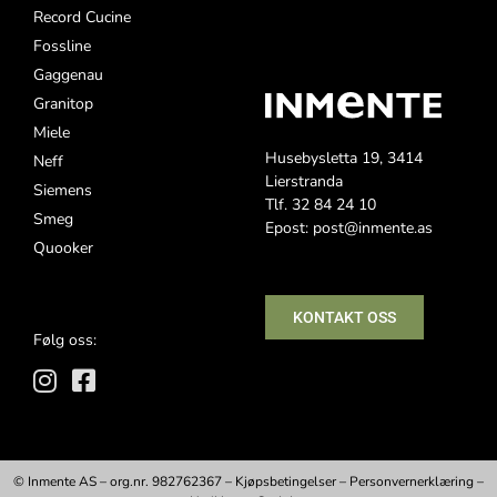
Record Cucine
Fossline
Gaggenau
Granitop
Miele
Husebysletta 19, 3414
Neff
Lierstranda
Siemens
Tlf. 32 84 24 10
Smeg
Epost: post@inmente.as
Quooker
KONTAKT OSS
Følg oss:
© Inmente AS – org.nr. 982762367 –
Kjøpsbetingelser
–
Personvernerklæring
–