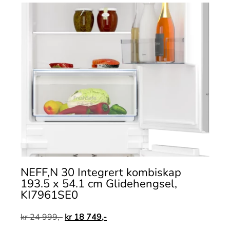
NEFF,N 30 Integrert kombiskap
193.5 x 54.1 cm Glidehengsel,
KI7961SE0
kr
24 999,-
kr
18 749,-