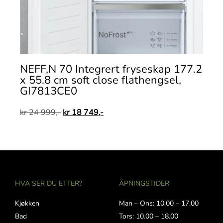
NEFF,N 70 Integrert fryseskap 177.2
x 55.8 cm soft close flathengsel,
GI7813CE0
kr
24 999,-
kr
18 749,-
HVA SER DU ETTER?
ÅPNINGSTIDER
Kjøkken
Man – Ons: 10.00 – 17.00
Bad
Tors: 10.00 – 18.00