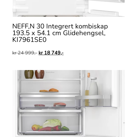
NEFF,N 30 Integrert kombiskap
193.5 x 54.1 cm Glidehengsel,
KI7961SE0
kr
24 999,-
kr
18 749,-