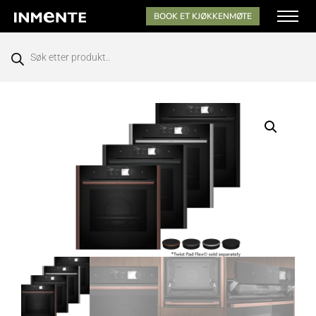
BOOK ET KJØKKENMØTE