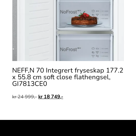
NEFF,N 70 Integrert fryseskap 177.2
x 55.8 cm soft close flathengsel,
GI7813CE0
kr
24 999,-
kr
18 749,-