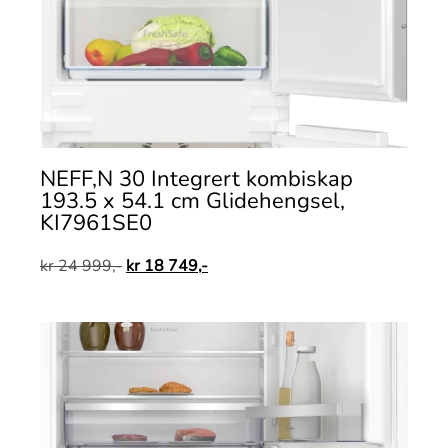
NEFF,N 30 Integrert kombiskap
193.5 x 54.1 cm Glidehengsel,
KI7961SE0
kr
24 999,-
kr
18 749,-