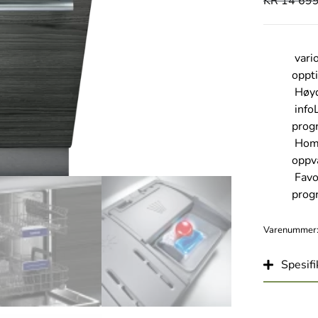
KR
14 699
vari
oppti
Høyd
info
prog
Home
oppv
Favo
prog
Varenummer
Spesifi