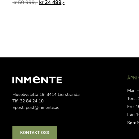
kr
50 999,-
kr
24 499,-
ÅPNI
Man –
Husebysletta 19, 3414 Lierstranda
Tors: 
Tlf. 32 84 24 10
Fre: 1
Epost: post@inmente.as
Lør: 1
Søn: 
KONTAKT OSS