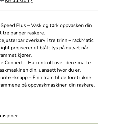
,-
KR
11 024,-
oSpeed Plus – Vask og tørk oppvasken din
l tre ganger raskere.
ejusterbar overkurv i tre trinn – rackMatic
Light projiserer et blått lys på gulvet når
rammet kjører.
 Connect – Ha kontroll over den smarte
askmaskinen din, uansett hvor du er.
urite -knapp – Finn fram til de foretrukne
rammene på oppvaskmaskinen din raskere.
:
kasjoner