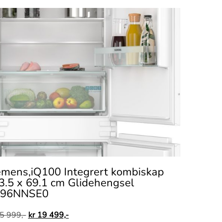
emens,iQ100 Integrert kombiskap
3.5 x 69.1 cm Glidehengsel
96NNSE0
5 999,-
kr
19 499,-