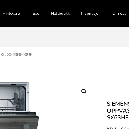
Hvitevarer
Bad
Nettbutikk
Inspirasjon
Om oss
 XXL, SX63H800UE
SIEMEN
OPPVAS
SX63H8