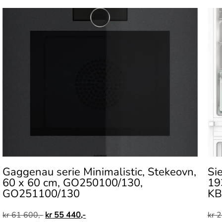
Gaggenau serie Minimalistic, Stekeovn,
Si
60 x 60 cm, GO250100/130,
19
GO251100/130
KB
kr
61 600,-
kr
55 440,-
kr
2