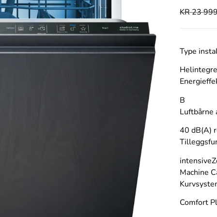
KR
23 999
Type insta
Helintegre
Energieffe
B
Luftbårne 
40 dB(A) 
Tilleggsfu
intensiveZ
Machine C
Kurvsyst
Comfort Pl