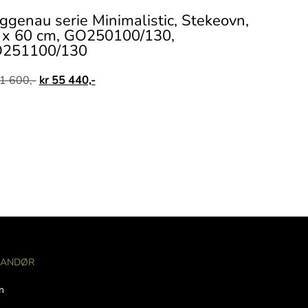
ggenau serie Minimalistic, Stekeovn,
 x 60 cm, GO250100/130,
251100/130
1 600,-
kr
55 440,-
RANDØR
n