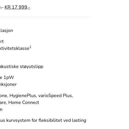
,-
KR
17 999,-
llasjon
rt
1
ktivitetsklasse
akustiske støyutslipp
re 1pW
nksjoner
one, HygienePlus, varioSpeed Plus,
are, Home Connect
em
us kurvsystem for fleksibilitet ved lasting