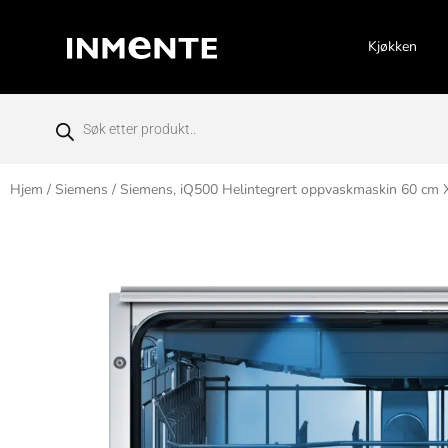
Kjøkken
Hjem
/
Siemens
/ Siemens, iQ500 Helintegrert oppvaskmaskin 60 cm X