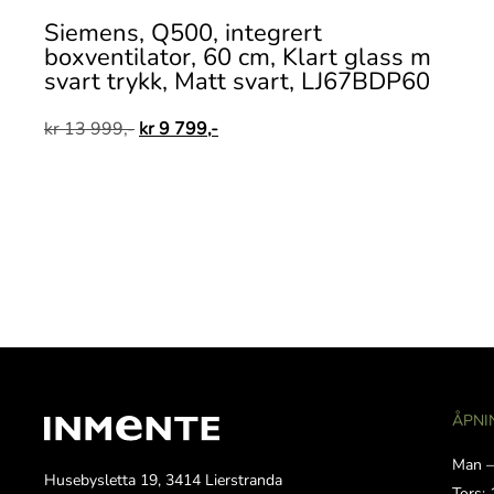
Siemens, Q500, integrert
boxventilator, 60 cm, Klart glass m
svart trykk, Matt svart, LJ67BDP60
kr
13 999,-
kr
9 799,-
ÅPNI
Man –
Husebysletta 19, 3414 Lierstranda
Tors: 