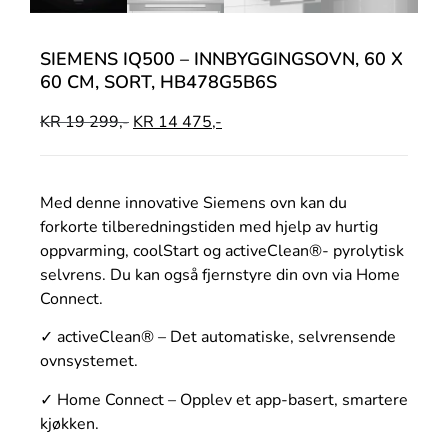
SIEMENS IQ500 – INNBYGGINGSOVN, 60 X
60 CM, SORT, HB478G5B6S
KR
19 299,-
KR
14 475,-
Med denne innovative Siemens ovn kan du
forkorte tilberedningstiden med hjelp av hurtig
oppvarming, coolStart og activeClean®- pyrolytisk
selvrens. Du kan også fjernstyre din ovn via Home
Connect.
✓ activeClean® – Det automatiske, selvrensende
ovnsystemet.
✓ Home Connect – Opplev et app-basert, smartere
kjøkken.