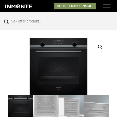
BOOK ET KJØKKENMØTE