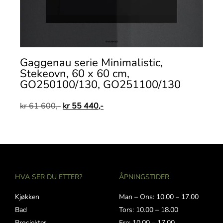
Gaggenau serie Minimalistic,
Stekeovn, 60 x 60 cm,
GO250100/130, GO251100/130
kr
61 600,-
kr
55 440,-
HVA SER DU ETTER?
ÅPNINGSTIDER
Kjøkken
Man – Ons: 10.00 – 17.00
Bad
Tors: 10.00 – 18.00
Prosjekter
Fre: 10.00 – 17.00