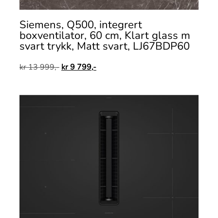
Siemens, Q500, integrert
boxventilator, 60 cm, Klart glass m
svart trykk, Matt svart, LJ67BDP60
kr
13 999,-
kr
9 799,-