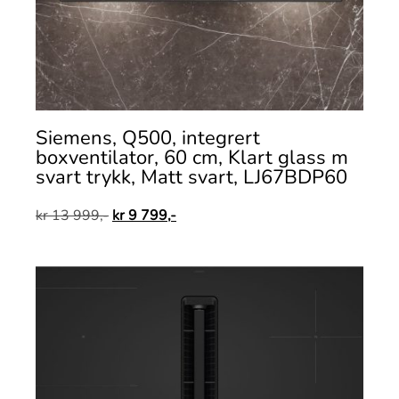
Siemens, Q500, integrert
boxventilator, 60 cm, Klart glass m
svart trykk, Matt svart, LJ67BDP60
kr
13 999,-
kr
9 799,-