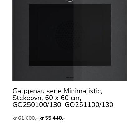
Gaggenau serie Minimalistic,
Stekeovn, 60 x 60 cm,
GO250100/130, GO251100/130
kr
61 600,-
kr
55 440,-