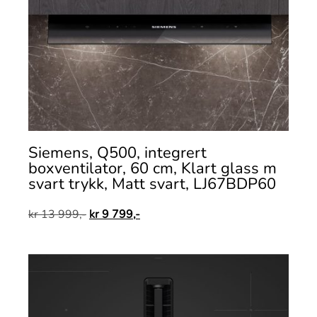
Siemens, Q500, integrert
boxventilator, 60 cm, Klart glass m
svart trykk, Matt svart, LJ67BDP60
kr
13 999,-
kr
9 799,-