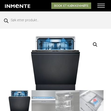
BOOK ET KJØKKENMØTE