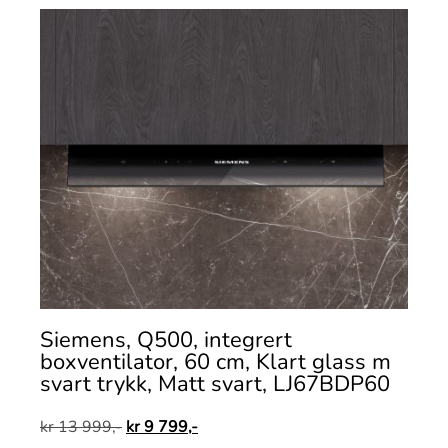
Siemens, Q500, integrert
boxventilator, 60 cm, Klart glass m
svart trykk, Matt svart, LJ67BDP60
kr
13 999,-
kr
9 799,-