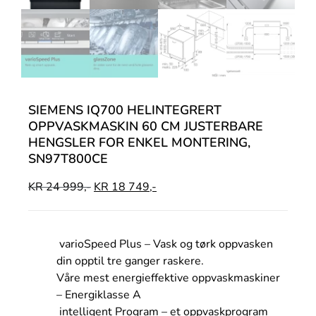
SIEMENS IQ700 HELINTEGRERT
OPPVASKMASKIN 60 CM JUSTERBARE
HENGSLER FOR ENKEL MONTERING,
SN97T800CE
KR
24 999,-
KR
18 749,-
varioSpeed Plus – Vask og tørk oppvasken
din opptil tre ganger raskere.
Våre mest energieffektive oppvaskmaskiner
– Energiklasse A
intelligent Program – et oppvaskprogram