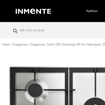
Kjøkken
Hjem
/
Gaggenau
/ Gaggenau, Serie 200 Gasstopp 90 cm Naturgass 