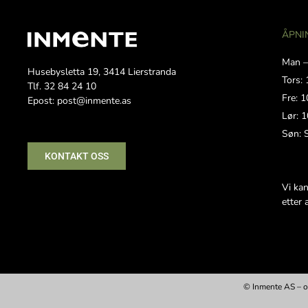
ÅPNI
Man –
Husebysletta 19, 3414 Lierstranda
Tors: 
Tlf. 32 84 24 10
Fre: 1
Epost: post@inmente.as
Lør: 1
Søn: 
KONTAKT OSS
Vi ka
etter 
© Inmente AS – o