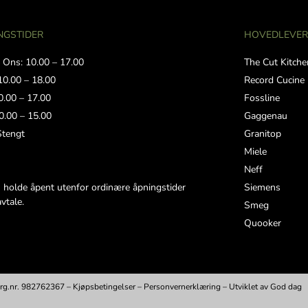
NGSTIDER
HOVEDLEVE
 Ons: 10.00 – 17.00
The Cut Kitche
10.00 – 18.00
Record Cucine
0.00 – 17.00
Fossline
0.00 – 15.00
Gaggenau
Stengt
Granitop
Miele
Neff
Siemens
n holde åpent utenfor ordinære åpningstider
avtale.
Smeg
Quooker
rg.nr. 982762367 –
Kjøpsbetingelser
–
Personvernerklæring
– Utviklet av
God dag