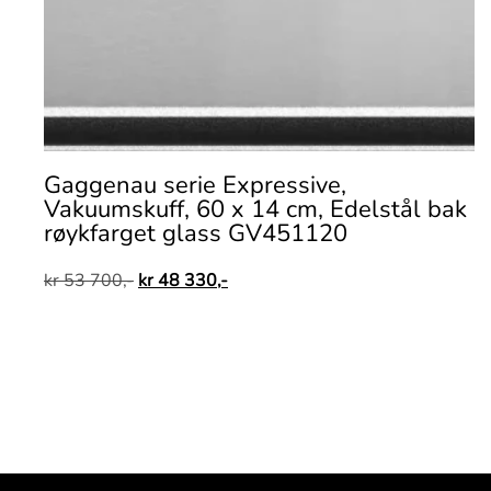
Gaggenau serie Expressive,
Vakuumskuff, 60 x 14 cm, Edelstål bak
røykfarget glass GV451120
kr
53 700,-
kr
48 330,-