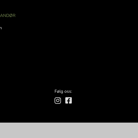
RANDØR
n
Følg oss: