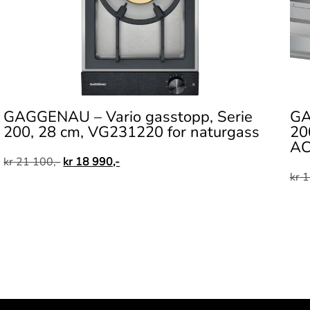
GAGGENAU – Vario gasstopp, Serie
GA
200, 28 cm, VG231220 for naturgass
200
AC
kr
21 100,-
kr
18 990,-
kr
1