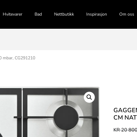
Hvitevarer
Bad
Nettbutikk
Inspirasjon
Om oss
20 mbar, CG291210
GAGGEN
CM NAT
KR
20 800