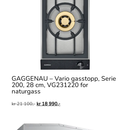
GAGGENAU – Vario gasstopp, Serie
200, 28 cm, VG231220 for
naturgass
kr
21 100,-
kr
18 990,-