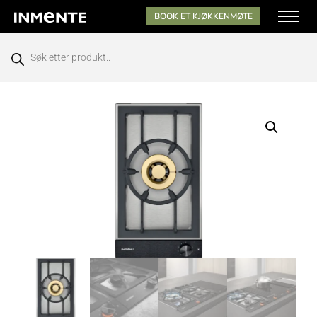
BOOK ET KJØKKENMØTE