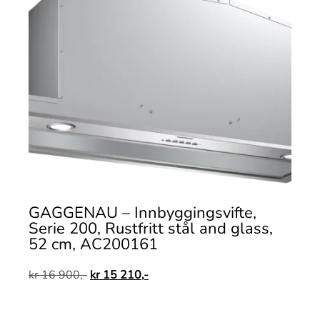
GAGGENAU – Innbyggingsvifte,
Serie 200, Rustfritt stål and glass,
52 cm, AC200161
kr
16 900,-
kr
15 210,-