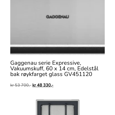
Gaggenau serie Expressive,
Vakuumskuff, 60 x 14 cm, Edelstål
bak røykfarget glass GV451120
kr
53 700,-
kr
48 330,-