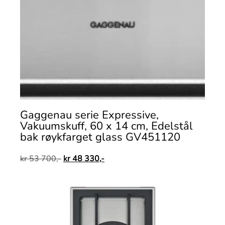
Gaggenau serie Expressive,
Vakuumskuff, 60 x 14 cm, Edelstål
bak røykfarget glass GV451120
kr
53 700,-
kr
48 330,-