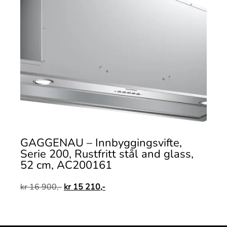
GAGGENAU – Innbyggingsvifte,
Serie 200, Rustfritt stål and glass,
52 cm, AC200161
kr
16 900,-
kr
15 210,-