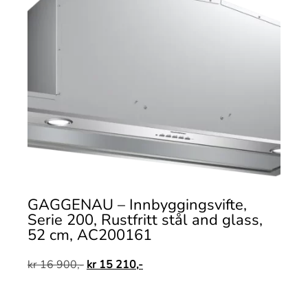
GAGGENAU – Innbyggingsvifte,
Serie 200, Rustfritt stål and glass,
52 cm, AC200161
kr
16 900,-
kr
15 210,-