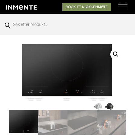
BOOK ET KJØKKENMØTE