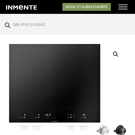
BOOK ET KJØKKENMØTE