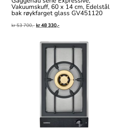
Gaggenau serie Expressive,
Vakuumskuff, 60 x 14 cm, Edelstål
bak røykfarget glass GV451120
kr
53 700,-
kr
48 330,-