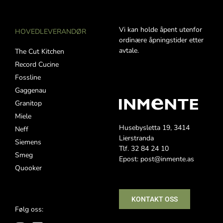
Vi kan holde åpent utenfor
HOVEDLEVERANDØR
ordinære åpningstider etter
avtale.
The Cut Kitchen
Record Cucine
Fossline
Gaggenau
Granitop
Miele
Husebysletta 19, 3414
Neff
Lierstranda
Siemens
Tlf. 32 84 24 10
Smeg
Epost: post@inmente.as
Quooker
KONTAKT OSS
Følg oss: