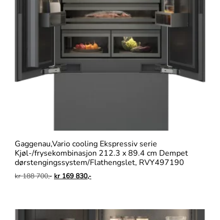
Gaggenau,Vario cooling Ekspressiv serie
Kjøl-/frysekombinasjon 212.3 x 89.4 cm Dempet
dørstengingssystem/Flathengslet, RVY497190
kr
188 700,-
kr
169 830,-