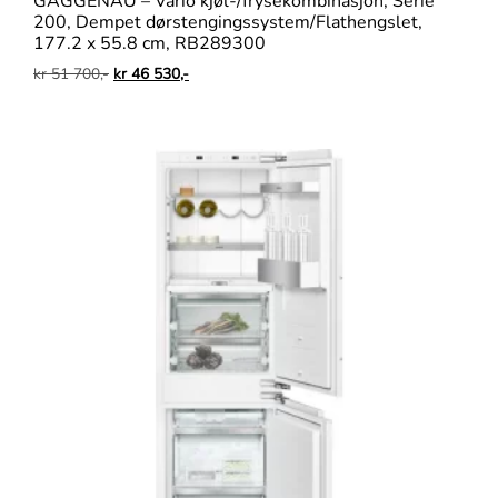
GAGGENAU – Vario kjøl-/frysekombinasjon, Serie
200, Dempet dørstengingssystem/Flathengslet,
177.2 x 55.8 cm, RB289300
kr
51 700,-
kr
46 530,-