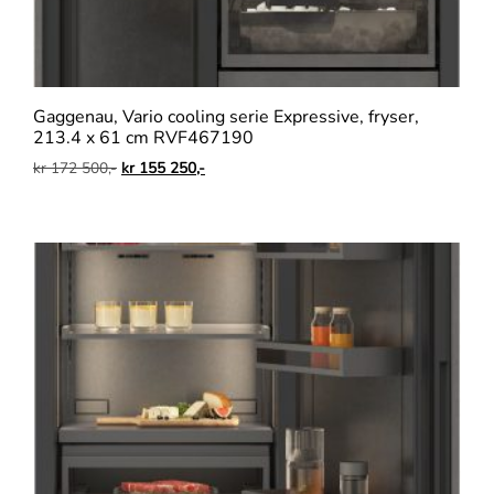
Gaggenau, Vario cooling serie Expressive, fryser,
213.4 x 61 cm RVF467190
kr
172 500,-
kr
155 250,-