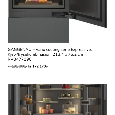
GAGGENAU – Vario cooling serie Expressive,
Kjøl-/frysekombinasjon, 213.4 x 76.2 cm
RVB477190
kr
191 300,-
kr
172 170,-