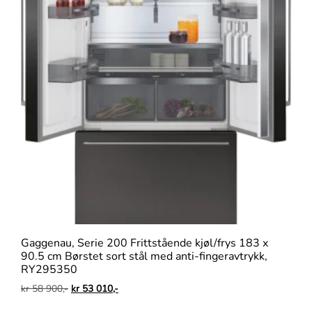
Gaggenau, Serie 200 Frittstående kjøl/frys 183 x
90.5 cm Børstet sort stål med anti-fingeravtrykk,
RY295350
kr
58 900,-
kr
53 010,-