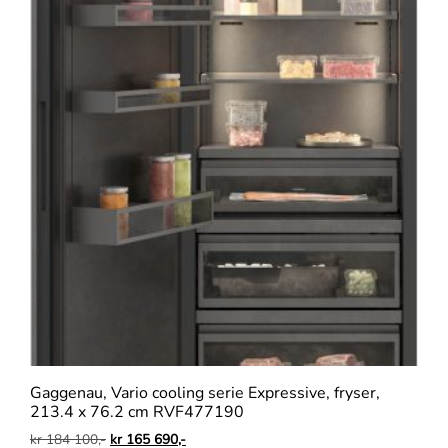
Gaggenau, Vario cooling serie Expressive, fryser,
213.4 x 76.2 cm RVF477190
kr
184 100,-
kr
165 690,-