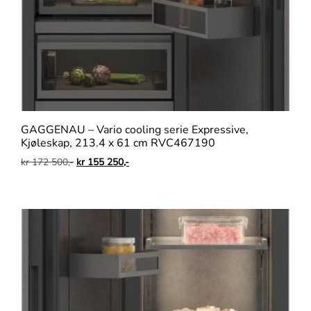
GAGGENAU – Vario cooling serie Expressive,
Kjøleskap, 213.4 x 61 cm RVC467190
kr
172 500,-
kr
155 250,-