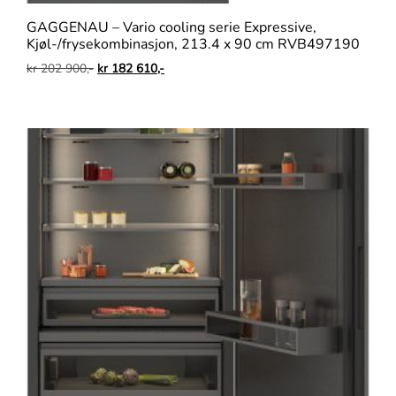
GAGGENAU – Vario cooling serie Expressive,
Kjøl-/frysekombinasjon, 213.4 x 90 cm RVB497190
kr
202 900,-
kr
182 610,-