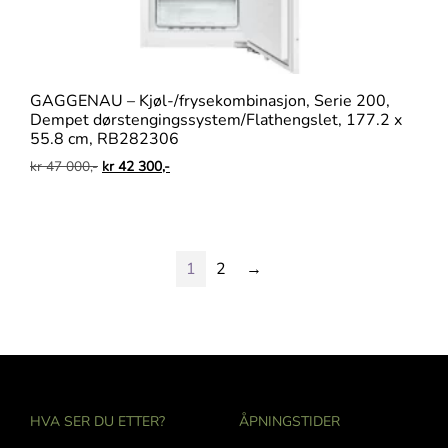
GAGGENAU – Kjøl-/frysekombinasjon, Serie 200,
Dempet dørstengingssystem/Flathengslet, 177.2 x
55.8 cm, RB282306
kr
47 000,-
kr
42 300,-
1
2
→
HVA SER DU ETTER?
ÅPNINGSTIDER