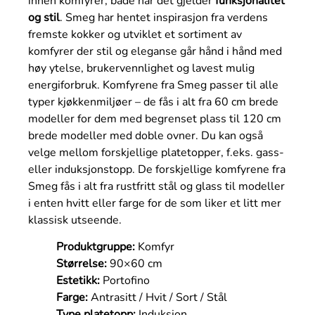
innen komfyrer, både når det gjelder
funksjonalitet
og stil
. Smeg har hentet inspirasjon fra verdens
fremste kokker og utviklet et sortiment av
komfyrer der stil og eleganse går hånd i hånd med
høy ytelse, brukervennlighet og lavest mulig
energiforbruk. Komfyrene fra Smeg passer til alle
typer kjøkkenmiljøer – de fås i alt fra 60 cm brede
modeller for dem med begrenset plass til 120 cm
brede modeller med doble ovner. Du kan også
velge mellom forskjellige platetopper, f.eks. gass-
eller induksjonstopp. De forskjellige komfyrene fra
Smeg fås i alt fra rustfritt stål og glass til modeller
i enten hvitt eller farge for de som liker et litt mer
klassisk utseende.
Produktgruppe:
Komfyr
Størrelse:
90×60 cm
Estetikk:
Portofino
Farge:
Antrasitt / Hvit / Sort / Stål
Type platetopp:
Induksjon