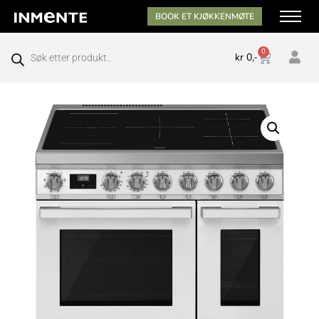
BOOK ET KJØKKENMØTE
0
kr
0,-