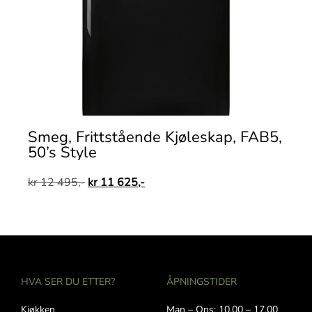
Smeg, Frittstående Kjøleskap, FAB5,
50’s Style
kr
12 495,-
kr
11 625,-
HVA SER DU ETTER?
ÅPNINGSTIDER
Kjøkken
Man – Ons: 10.00 – 17.00