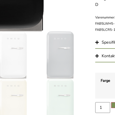
D
Varenummer:
FAB5LWH5-1
FAB5LCR5-1
Spesifi
Kontakt
Farge