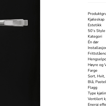
Produktgr
Kjøleskap
Estetikk
50’s Style
Kategori
Én dør
Installasjo
Frittståen
Hengselpo
Høyre og 
Farge
Sort, Hvit
Blå, Pastel
Flagg
Type kjøli
Ventilert k
Energi eff