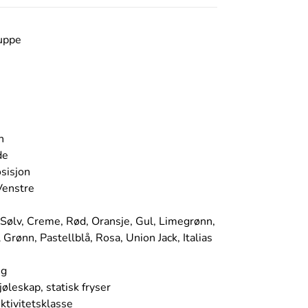
uppe
n
de
sisjon
Venstre
, Sølv, Creme, Rød, Oransje, Gul, Limegrønn,
 Grønn, Pastellblå, Rosa, Union Jack, Italias
ng
jøleskap, statisk fryser
ektivitetsklasse