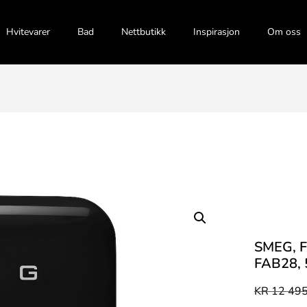
Hvitevarer
Bad
Nettbutikk
Inspirasjon
Om oss
SMEG, 
FAB28, 
KR
12 495