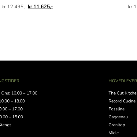
kr
12 495,-
kr
11 625,-
kr
1
NGSTIDER
HOVEDLEVE
 Ons: 10.00 – 17.00
The Cut Kitche
10.00 – 18.00
Record Cucine
0.00 – 17.00
Fossline
0.00 – 15.00
Gaggenau
Stengt
Granitop
Miele