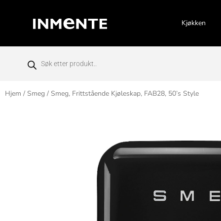
Kjøkken
Hjem
/
Smeg
/ Smeg, Frittstående Kjøleskap, FAB28, 50’s Style