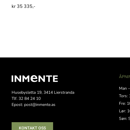
kr
35 335,-
ÅPNI
Man –
Husebysletta 19, 3414 Lierstranda
Tors: 
Tlf. 32 84 24 10
Fre: 1
Epost: post@inmente.as
Lør: 1
Søn: 
KONTAKT OSS