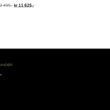
2 495,-
kr
11 625,-
RANDØR
n