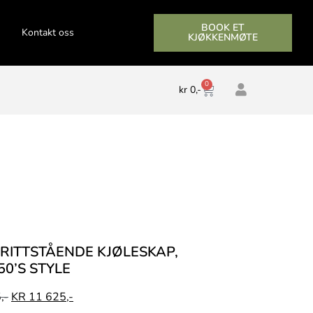
BOOK ET
Kontakt oss
KJØKKENMØTE
0
kr
0,-
FRITTSTÅENDE KJØLESKAP,
50’S STYLE
,-
KR
11 625,-