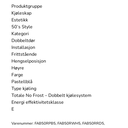
Produktgruppe
Kjøleskap
Estetikk
50’s Style
Kategori
Dobbeltdør
Installasjon
Frittstående
Hengselposisjon
Høyre
Farge
Pastellblå
Type kjøling
Totale No Frost – Dobbelt kjølesystem
Energi effektivitetsklasse
E
Varenummer: FAB50RPB5, FAB50RWH5, FAB50RRD5,