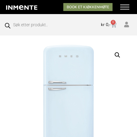
BOOK ET KJØKKENMØTE
0
kr
0,-