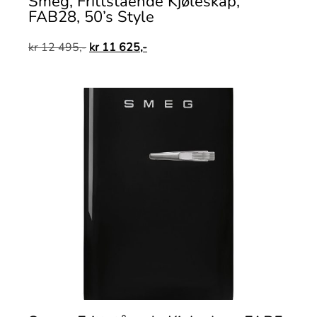
Smeg, Frittstående Kjøleskap,
FAB28, 50’s Style
kr
12 495,-
kr
11 625,-