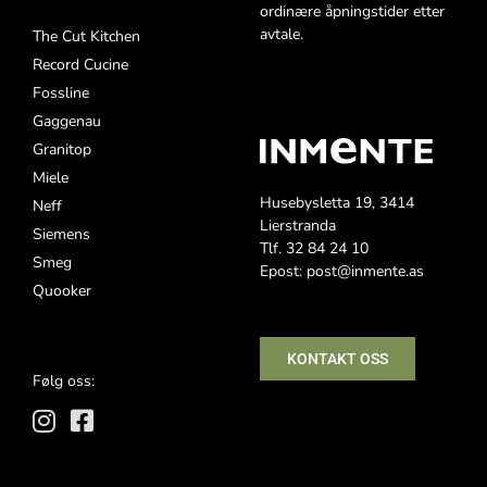
ordinære åpningstider etter
avtale.
The Cut Kitchen
Record Cucine
Fossline
Gaggenau
Granitop
Miele
Husebysletta 19, 3414
Neff
Lierstranda
Siemens
Tlf. 32 84 24 10
Smeg
Epost: post@inmente.as
Quooker
KONTAKT OSS
Følg oss: