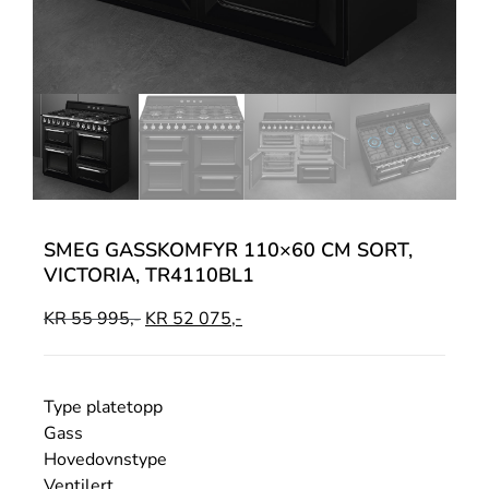
SMEG GASSKOMFYR 110×60 CM SORT,
VICTORIA, TR4110BL1
KR
55 995,-
KR
52 075,-
Type platetopp
Gass
Hovedovnstype
Ventilert