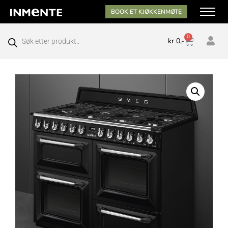
BOOK ET KJØKKENMØTE
0
kr
0,-