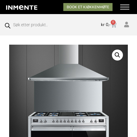
BOOK ET KJØKKENMØTE
0
kr
0,-