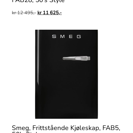
FAB28, 50’s Style
kr
12 495,-
kr
11 625,-
Smeg, Frittstående Kjøleskap, FAB5,