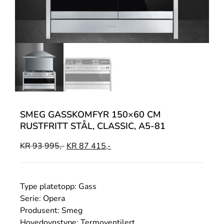
SMEG GASSKOMFYR 150×60 CM
RUSTFRITT STÅL, CLASSIC, A5-81
KR
93 995,-
KR
87 415,-
Type platetopp: Gass
Serie: Opera
Produsent: Smeg
Hovedovnstype: Termoventilert