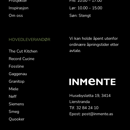
Prosjekter
Fre: 10.00 – 17.00
Inspirasjon
Lør: 10.00 – 15.00
Om oss
Søn: Stengt
Vi kan holde åpent utenfor
HOVEDLEVERANDØR
ordinære åpningstider etter
avtale.
The Cut Kitchen
Record Cucine
Fossline
Gaggenau
Granitop
Miele
Husebysletta 19, 3414
Neff
Lierstranda
Siemens
Tlf. 32 84 24 10
Smeg
Epost: post@inmente.as
Quooker