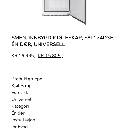
SMEG, INNBYGD KJØLESKAP, S8L174D3E,
ÉN DØR, UNIVERSELL
KR
16 995,-
KR
15 805,-
Produktgruppe
Kjøleskap
Estetikk
Universell
Kategori
Én dør
Installasjon
Innbygd