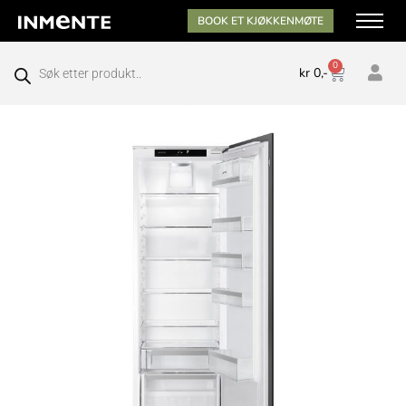
BOOK ET KJØKKENMØTE
0
kr
0,-