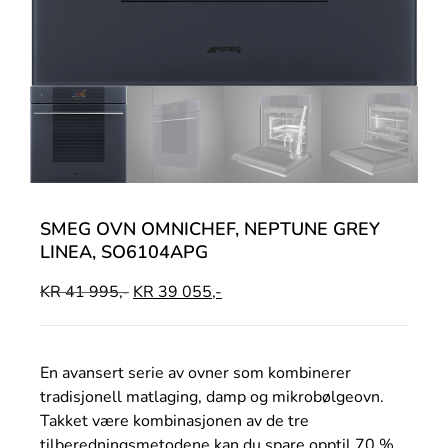
SMEG OVN OMNICHEF, NEPTUNE GREY
LINEA, SO6104APG
KR
41 995,-
KR
39 055,-
En avansert serie av ovner som kombinerer
tradisjonell matlaging, damp og mikrobølgeovn.
Takket være kombinasjonen av de tre
tilberedningsmetodene kan du spare opptil 70 %