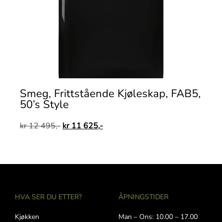
Smeg, Frittstående Kjøleskap, FAB5,
50’s Style
kr
12 495,-
kr
11 625,-
HVA SER DU ETTER?
ÅPNINGSTIDER
Kjøkken
Man – Ons: 10.00 – 17.00