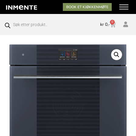
BOOK ET KJØKKENMØTE
0
kr
0,-