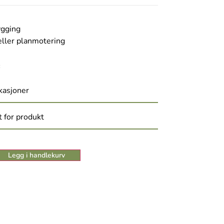
ygging
eller planmotering
:
kasjoner
 for produkt
Legg i handlekurv