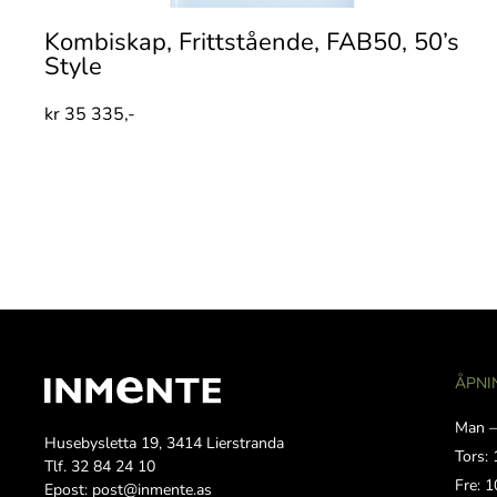
Kombiskap, Frittstående, FAB50, 50’s
Style
kr
35 335,-
ÅPNI
Man –
Husebysletta 19, 3414 Lierstranda
Tors: 
Tlf. 32 84 24 10
Fre: 1
Epost: post@inmente.as