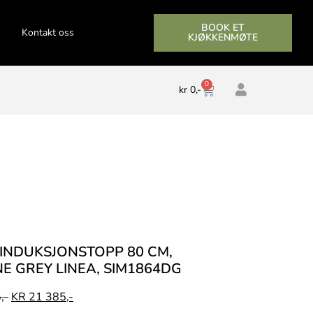
BOOK ET
Kontakt oss
KJØKKENMØTE
0
kr
0,-
 INDUKSJONSTOPP 80 CM,
E GREY LINEA, SIM1864DG
,-
KR
21 385,-