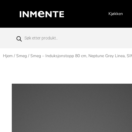
Kjøkken
Hjem
/
Smeg
/ Smeg – Induksjonstopp 80 cm, Neptune Grey Linea, 