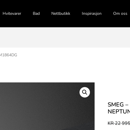
Hvitevarer
Bad
Nettbutikk
Inspirasjon
Om oss
SIM1864DG
SMEG –
NEPTUN
KR
22 995