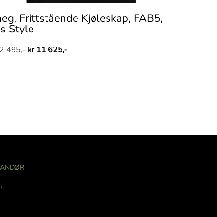
eg, Frittstående Kjøleskap, FAB5,
’s Style
2 495,-
kr
11 625,-
RANDØR
n