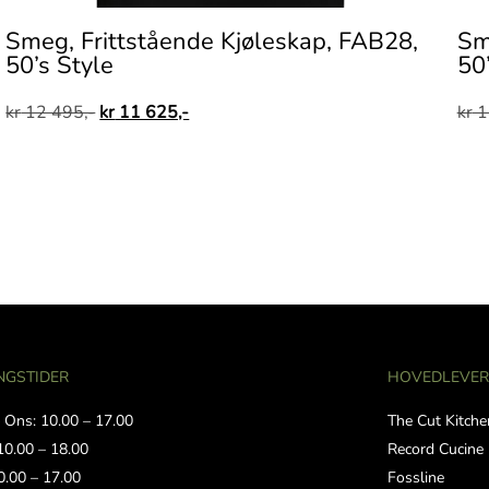
Smeg, Frittstående Kjøleskap, FAB28,
Sm
50’s Style
50
kr
12 495,-
kr
11 625,-
kr
1
NGSTIDER
HOVEDLEVE
 Ons: 10.00 – 17.00
The Cut Kitche
10.00 – 18.00
Record Cucine
0.00 – 17.00
Fossline