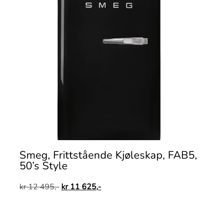
Smeg, Frittstående Kjøleskap, FAB5,
50’s Style
kr
12 495,-
kr
11 625,-