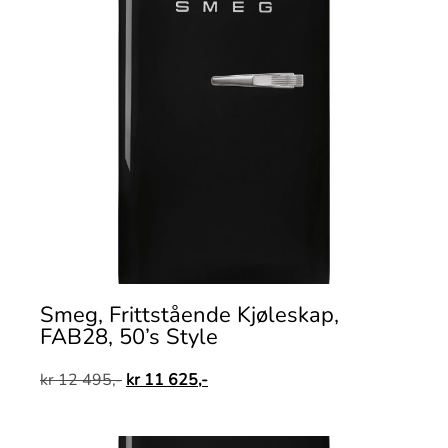
Smeg, Frittstående Kjøleskap,
FAB28, 50’s Style
kr
12 495,-
kr
11 625,-