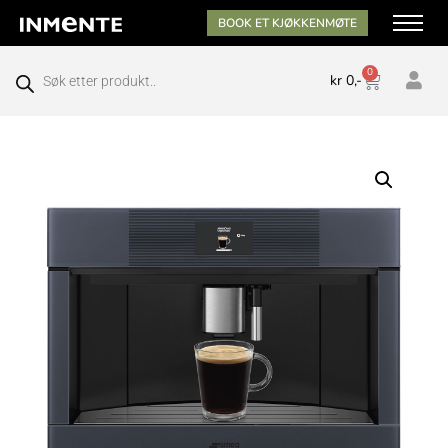
BOOK ET KJØKKENMØTE
0
kr
0,-