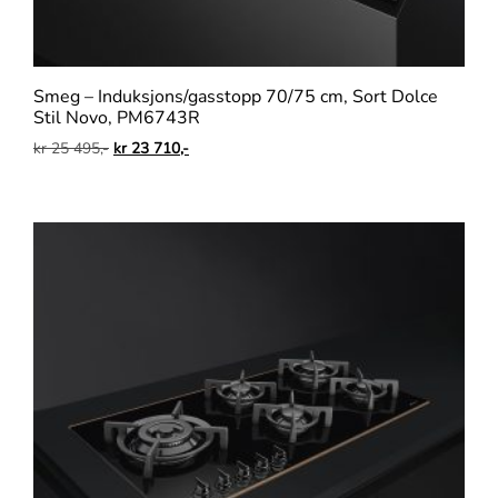
Smeg – Induksjons/gasstopp 70/75 cm, Sort Dolce
Stil Novo, PM6743R
kr
25 495,-
kr
23 710,-