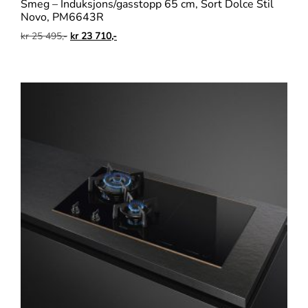
Smeg – Induksjons/gasstopp 65 cm, Sort Dolce Stil
Novo, PM6643R
kr
25 495,-
kr
23 710,-