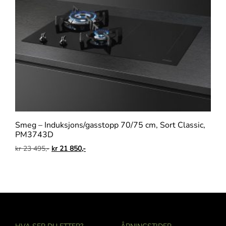
Smeg – Induksjons/gasstopp 70/75 cm, Sort Classic,
PM3743D
kr
23 495,-
kr
21 850,-