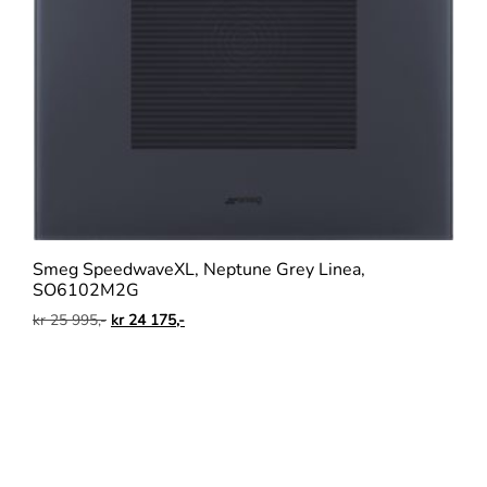
Smeg SpeedwaveXL, Neptune Grey Linea,
SO6102M2G
kr
25 995,-
kr
24 175,-