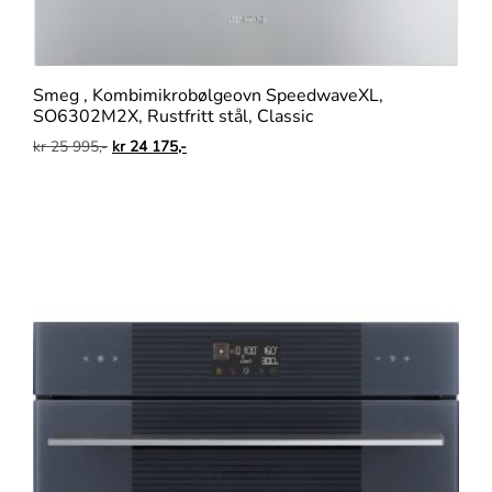
Smeg , Kombimikrobølgeovn SpeedwaveXL,
SO6302M2X, Rustfritt stål, Classic
kr
25 995,-
kr
24 175,-