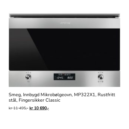
Smeg, Innbygd Mikrobølgeovn, MP322X1, Rustfritt
stål, Fingersikker Classic
kr
11 495,-
kr
10 690,-