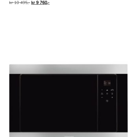
kr
10 495,-
kr
9 760,-