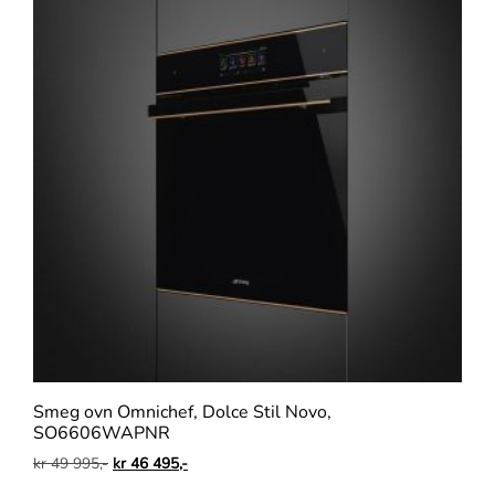
Smeg ovn Omnichef, Dolce Stil Novo,
SO6606WAPNR
kr
49 995,-
kr
46 495,-